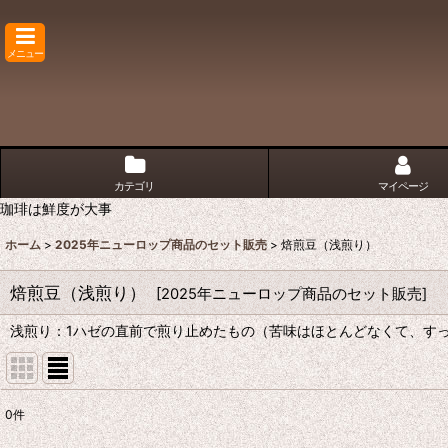
メニュー
カテゴリ
マイページ
珈琲は鮮度が大事
ホーム
>
2025年ニューロップ商品のセット販売
>
焙煎豆（浅煎り）
焙煎豆（浅煎り）
[
2025年ニューロップ商品のセット販売
]
浅煎り：1ハゼの直前で煎り止めたもの（苦味はほとんどなくて、す
0
件
表示数
: