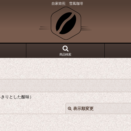
自家焙煎 雪風珈琲
商品検索
っきりとした酸味）
表示順変更